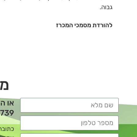
גבוה.
להורדת מסמכי המכרז
מו
או ה
739
כתובת