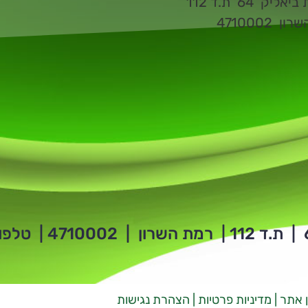
ליק 64 ת.ד 112
ן 4710002
 אתר
| מ
דיניות פרטיות
|
הצהרת נגישות