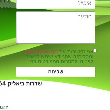
שדרות ביא
רמת השרו
אני מאשר/ת את
מדיניות הפרטיות
ומסכים/ה שהמידע ישמש למענה
לפנייה ולמטרות המפורטות בה
שליחה
שדרות ביאליק 64 | ת.ד 112 | רמת השרון | 4710002 | טלפון:
תקנון