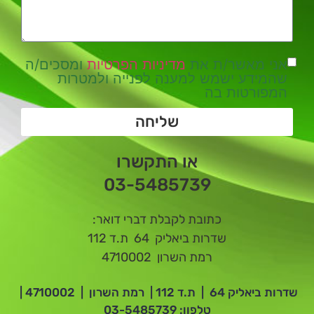
אני מאשר/ת את
מדיניות הפרטיות
ומסכים/ה
שהמידע ישמש למענה לפנייה ולמטרות
המפורטות בה
שליחה
או התקשרו
03-5485739
כתובת לקבלת דברי דואר:
שדרות ביאליק 64 ת.ד 112
רמת השרון 4710002
שדרות ביאליק 64 | ת.ד 112 | רמת השרון | 4710002 |
טלפון:
03-5485739