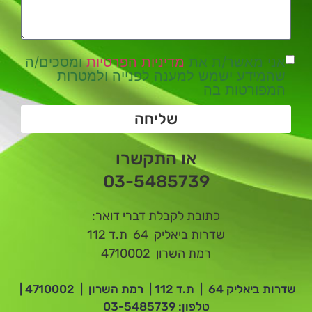
אני מאשר/ת את
מדיניות הפרטיות
ומסכים/ה
שהמידע ישמש למענה לפנייה ולמטרות
המפורטות בה
שליחה
או התקשרו
03-5485739
כתובת לקבלת דברי דואר:
שדרות ביאליק 64 ת.ד 112
רמת השרון 4710002
שדרות ביאליק 64 | ת.ד 112 | רמת השרון | 4710002 |
טלפון:
03-5485739