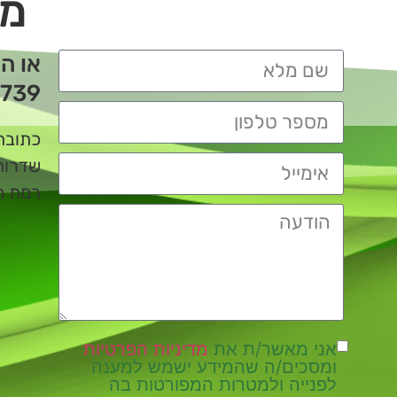
מו
או ה
739
כתובת
שדרות ביא
רמת השרו
אני מאשר/ת את
מדיניות הפרטיות
ומסכים/ה שהמידע ישמש למענה
לפנייה ולמטרות המפורטות בה