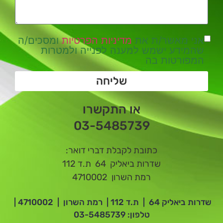
אני מאשר/ת את
מדיניות הפרטיות
ומסכים/ה
שהמידע ישמש למענה לפנייה ולמטרות
המפורטות בה
שליחה
או התקשרו
03-5485739
כתובת לקבלת דברי דואר:
שדרות ביאליק 64 ת.ד 112
רמת השרון 4710002
שדרות ביאליק 64 | ת.ד 112 | רמת השרון | 4710002 |
טלפון:
03-5485739