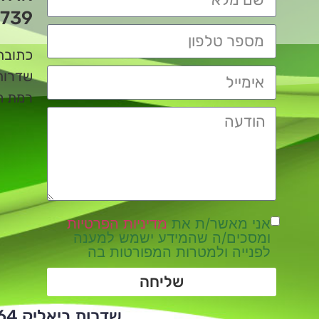
739
כתובת
שדרות ביא
רמת השרו
אני מאשר/ת את
מדיניות הפרטיות
ומסכים/ה שהמידע ישמש למענה
לפנייה ולמטרות המפורטות בה
שליחה
שדרות ביאליק 64 | ת.ד 112 | רמת השרון | 4710002 | טלפון: