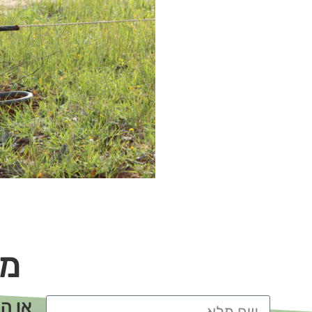
מו
או ה