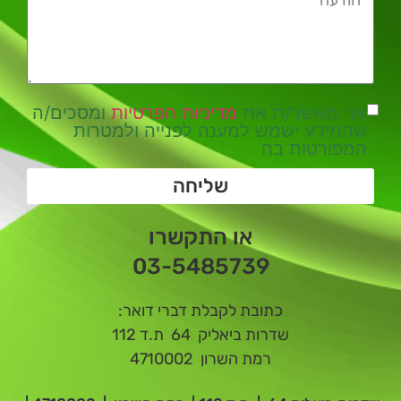
אני מאשר/ת את
מדיניות הפרטיות
ומסכים/ה
שהמידע ישמש למענה לפנייה ולמטרות
המפורטות בה
שליחה
או התקשרו
03-5485739
כתובת לקבלת דברי דואר:
שדרות ביאליק 64 ת.ד 112
רמת השרון 4710002