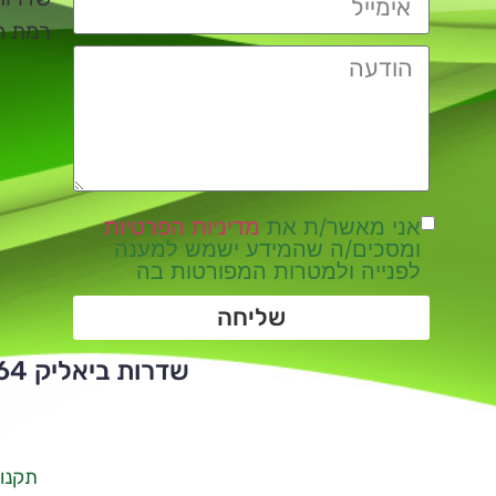
רמת השרו
אני מאשר/ת את
מדיניות הפרטיות
ומסכים/ה שהמידע ישמש למענה
לפנייה ולמטרות המפורטות בה
שליחה
שדרות ביאליק 64 | ת.ד 112 | רמת השרון | 4710002 | טלפון:
תקנון