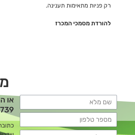
רק פניות מתאימות תענינה.
להורדת מסמכי המכרז
מו
או ה
739
כתובת
שדרות ביא