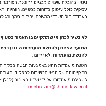
ניסיון בהובלת שינויים מבניים /הובלת רפורמה מ
עסקית כולל עיסוק בדוחות כספיים, רווחיות, תקצ
בעבודה מול משרדי ממשלה, יחידות סמך ורגולט
לא כשיר לכהן מי שמתקיים בו האמור בסעיף 17(א) פסקאות (1), (3), (5) ו-(6) לחוק החברות הממשלתיות תשל"ה 1975.
להגשת מועמדות, לא יידונו
.
הגשת מועמדות תהא באמצעות הגשת מסמך הכולל
התקיימותם של תנאי הכשירות לתפקיד, תעודת 
לשקילת מועמדותו על ידי ועדת האיתור (להלן 
.
michrazim@shafir-law.co.il