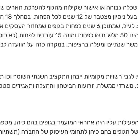
שכלה גבוהה או אישור שקילות מהגוף להערכת תארים של 
עם התארי
בכהונה המפורטים בסעיף הניסיון בסעיף 3 לעיל, שמתוכן 6 שנים לפחות בג
בשנים בהן כיהן המועמד בתפקיד האמור, הינו 50 מלש"ח ₪ ל
משך שנתיים ומעלה ברציפות. במקרה כזה על הוועדה לבד
; לגבי רשויות מקומיות ייבחן התקציב השנתי השוטף וכן ת
וב, משרדי ממשלה, זרועות הביטחון וההצלה ותאגידים סטט
 הפעילות עליו היה אחראי המועמד בגופים בהם כיהן, מספר (
ל הגופים בהם כיהן לתחומי העיסוק של החברה (תשתיות, בנ