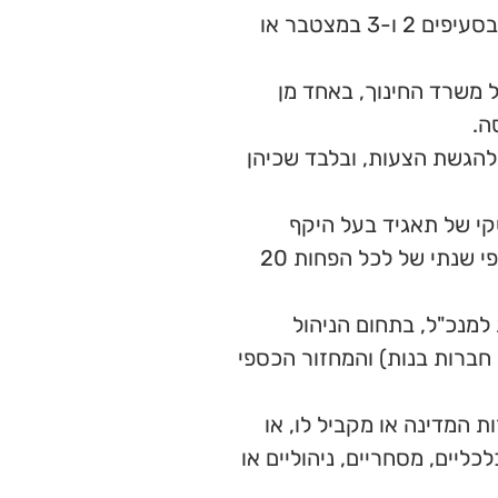
אזרח ישראל, שהוא תושב ישראל ושמלאו לו 25 שנה לפחות, ושנתקיימו בו התנאים המפורטים להלן בסעיפים 2 ו-3 במצטבר או
 משרד החינוך, באחד מן
הגשת הצעות, ובלבד שכיהן
קי של תאגיד בעל היקף
עסקים משמעותי(*), הכולל לפחות 5 עובדים (לא כולל מיקור חוץ ו/או חברות בנות) ומחזור כספי שנתי של לכל הפחות 20
למנכ"ל, בתחום הניהול
ים (לא כולל מיקור חוץ ו/או חברות בנות) והמחזור הכספי
 44 ומעלה בסולם הדרגות בשירות המדינה או מקביל לו, או
ליים, מסחריים, ניהוליים או