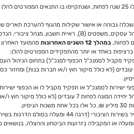
שכלה גבוהה או אישור שקילות מהגוף להערכת תארים של
יית חשבון, מנהל ציבורי, הנדסה.
במהלך 12 השנים האחרונות
מהמועד האחרון ל
רציפות באחד או יותר מהתפקידים המפורטים להלן:
פקיד מקביל לסמנכ"ל הכפוף למנכ"ל) בתחום הניהול העס
יון.
 ישירות לסמנכ"ל או תפקיד מקביל לו או הכפוף ישירות 
העסקי של תאגיד, כאשר המועמד ניהל יחידה המונה לפחות 7 עובד
סיון.
בכהונה ציבורית בכירה או תפקיד בכיר בשירות הציבורי (דרגה
מעלה או המקבילה בזרועות הביטחון וההצלה, בנושאים כלכ