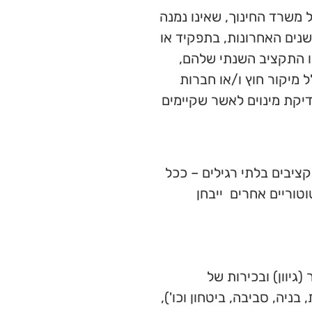
משרד החינוך, שאינו נמנה
ם הנזכרים בסעיף 2 לעיל, והוא בעל ניסיון מצטבר של 12 שנים לכל הפחות, במהלך 18 השנים האחרונות, בתפקיד או
ופים שמחזור העסקים או התקציב השנתי שלהם,
פחות ומונה 15 עובדים לפחות (לא כולל מיקור חוץ ו/או חברות
יקת מינוים לאשר שקיימים
קציבים בלתי רגילים – ככל
וטוריים אחרים ייבחן
גיוון) ובכירות של
יה, סביבה, ביטחון וכו'),